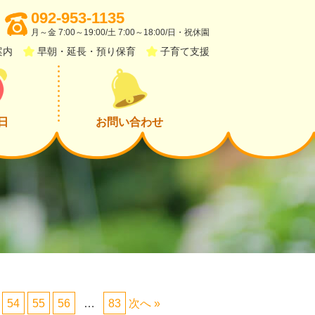
092-953-1135
月～金 7:00～19:00/土 7:00～18:00/日・祝休園
案内
早朝・延長・預り保育
子育て支援
日
お問い合わせ
54
55
56
…
83
次へ »