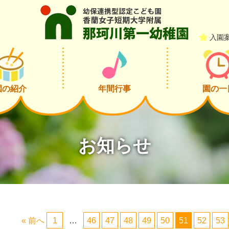
入園
園の紹介
年間行事
園の一
お知らせ
« 前へ
1
…
46
47
48
49
50
51
52
53