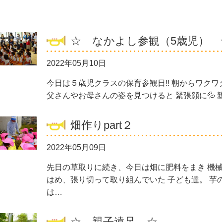
☆ なかよし参観（5歳児） 
2022年05月10日
今日は５歳児クラスの保育参観日!! 朝からワク
父さんやお母さんの姿を見つけると 緊張顔に💦
畑作りpart２
2022年05月09日
先日の草取りに続き、今日は畑に肥料をまき 機械
はめ、張り切って取り組んでいた 子ども達。 芋
は…
☆ 親子遠足 ☆