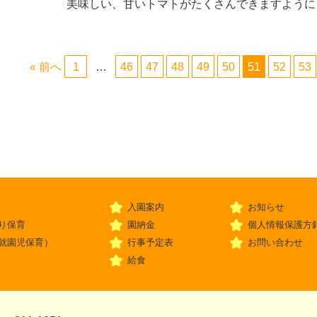
美味しい、甘いトマトがたくさんできますよう
« 前へ
1
…
46
47
48
49
50
51
52
53
入園案内
お知らせ
り保育
園納金
個人情報保護方
就園児保育）
行事予定表
お問い合わせ
給食