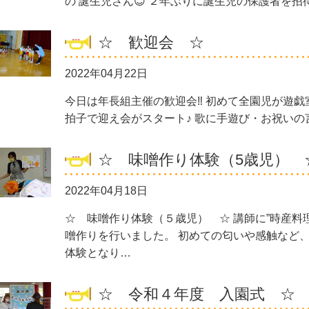
の 誕生児さん😊 ２年ぶりに誕生児の保護者を招待
☆ 歓迎会 ☆
2022年04月22日
今日は年長組主催の歓迎会‼ 初めて全園児が遊戯
拍子で迎え会がスタート♪ 歌に手遊び・お祝いの
☆ 味噌作り体験（5歳児） 
2022年04月18日
☆ 味噌作り体験（５歳児） ☆ 講師に”時産料
噌作りを行いました。 初めての匂いや感触など
体験となり…
☆ 令和４年度 入園式 ☆