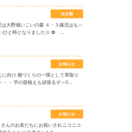
未分類
歳児は大野城いこいの森 ４・３歳児はも～
いひと時となりました☺ ✿ …
お知らせ
えに向け 畑づくりの一環として草取り
・・・ 芋の苗植えも頑張るぞ～!!…
お知らせ
くさんのお友だちにお祝いされニコニコ