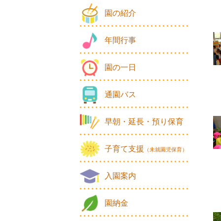
園の紹介
年間行事
園の一日
通園バス
早朝・延長・預り保育
子育て支援
（未就園児保育）
入園案内
園納金