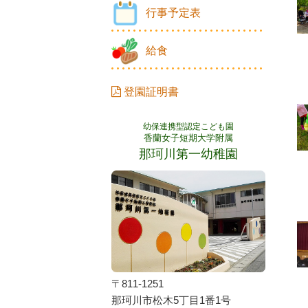
行事予定表
給食
登園証明書
幼保連携型認定こども園
香蘭女子短期大学附属
那珂川第一幼稚園
〒811-1251
那珂川市松木5丁目1番1号