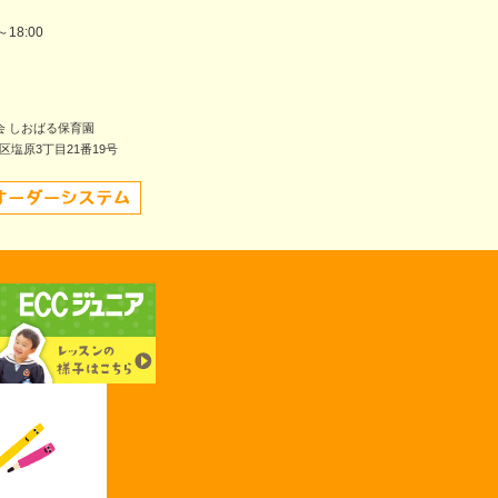
～18:00
会 しおばる保育園
南区塩原3丁目21番19号