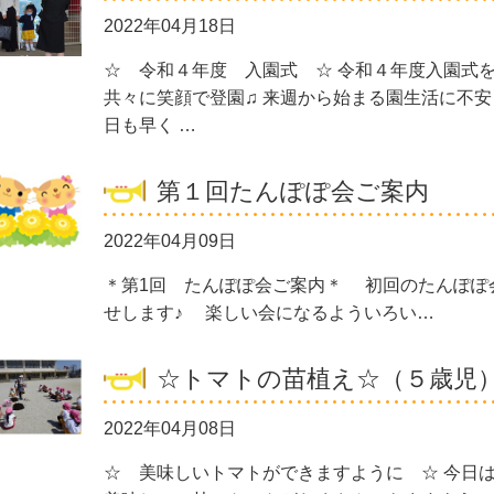
2022年04月18日
☆ 令和４年度 入園式 ☆ 令和４年度入園式
共々に笑顔で登園♫ 来週から始まる園生活に不安
日も早く …
第１回たんぽぽ会ご案内
2022年04月09日
＊第1回 たんぽぽ会ご案内＊ 初回のたんぽぽ
せします♪ 楽しい会になるよういろい…
☆トマトの苗植え☆（５歳児
2022年04月08日
☆ 美味しいトマトができますように ☆ 今日