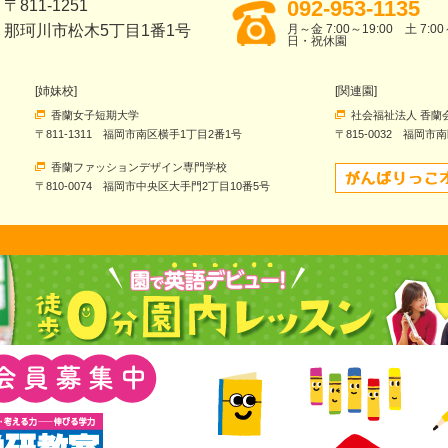
092-953-1135
〒811-1251
那珂川市松木5丁目1番1号
月～金 7:00～19:00 土 7:00
日・祝休園
[姉妹校]
[関連園]
香蘭女子短期大学
社会福祉法人 香蘭
〒811-1311 福岡市南区横手1丁目2番1号
〒815-0032 福岡市
香蘭ファッションデザイン専門学校
〒810-0074 福岡市中央区大手門2丁目10番5号