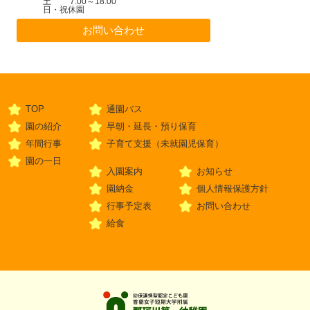
土 7:00～18:00
日・祝休園
お問い合わせ
TOP
通園バス
園の紹介
早朝・延長・預り保育
年間行事
子育て支援（未就園児保育）
園の一日
入園案内
お知らせ
園納金
個人情報保護方針
行事予定表
お問い合わせ
給食