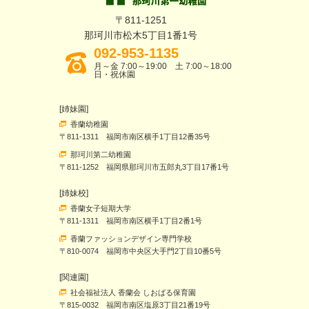
〒811-1251
那珂川市松木5丁目1番1号
092-953-1135
月～金 7:00～19:00 土 7:00～18:00
日・祝休園
[姉妹園]
香蘭幼稚園
〒811-1311 福岡市南区横手1丁目12番35号
那珂川第二幼稚園
〒811-1252 福岡県那珂川市五郎丸3丁目17番1号
[姉妹校]
香蘭女子短期大学
〒811-1311 福岡市南区横手1丁目2番1号
香蘭ファッションデザイン専門学校
〒810-0074 福岡市中央区大手門2丁目10番5号
[関連園]
社会福祉法人 香蘭会 しおばる保育園
〒815-0032 福岡市南区塩原3丁目21番19号