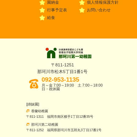
園納金
個人情報保護方針
行事予定表
お問い合わせ
給食
〒811-1251
那珂川市松木5丁目1番1号
092-953-1135
月～金 7:00～19:00 土 7:00～18:00
日・祝休園
[姉妹園]
香蘭幼稚園
〒811-1311 福岡市南区横手1丁目12番35号
那珂川第二幼稚園
〒811-1252 福岡県那珂川市五郎丸3丁目17番1号