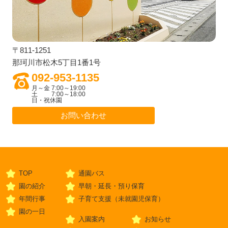
〒811-1251
那珂川市松木5丁目1番1号
092-953-1135
月～金 7:00～19:00
土 7:00～18:00
日・祝休園
お問い合わせ
TOP
通園バス
園の紹介
早朝・延長・預り保育
年間行事
子育て支援（未就園児保育）
園の一日
入園案内
お知らせ