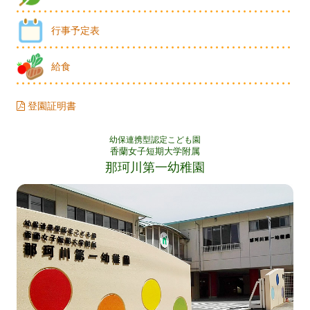
行事予定表
給食
登園証明書
幼保連携型認定こども園
香蘭女子短期大学附属
那珂川第一幼稚園