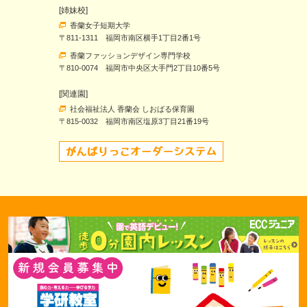
[姉妹校]
香蘭女子短期大学
〒811-1311 福岡市南区横手1丁目2番1号
香蘭ファッションデザイン専門学校
〒810-0074 福岡市中央区大手門2丁目10番5号
[関連園]
社会福祉法人 香蘭会 しおばる保育園
〒815-0032 福岡市南区塩原3丁目21番19号