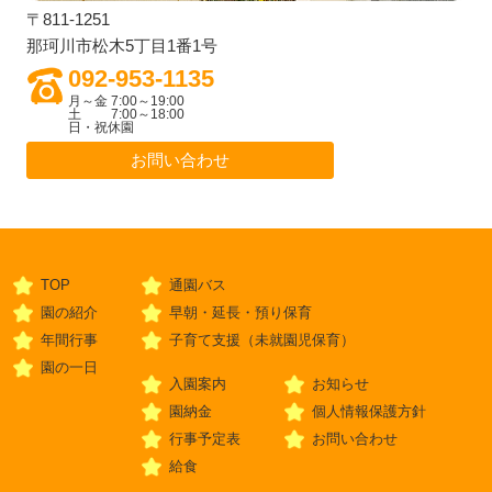
〒811-1251
那珂川市松木5丁目1番1号
092-953-1135
月～金 7:00～19:00
土 7:00～18:00
日・祝休園
お問い合わせ
TOP
通園バス
園の紹介
早朝・延長・預り保育
年間行事
子育て支援（未就園児保育）
園の一日
入園案内
お知らせ
園納金
個人情報保護方針
行事予定表
お問い合わせ
給食