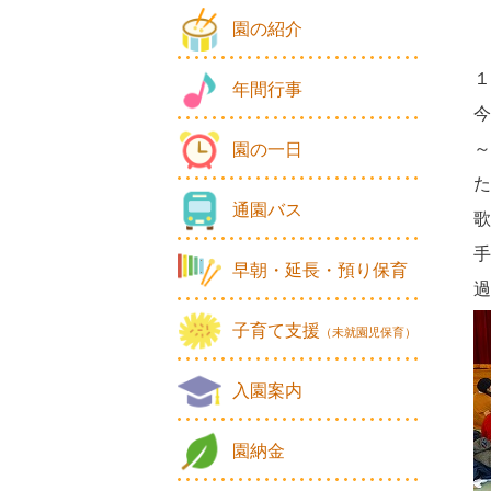
園の紹介
１
年間行事
今
～
園の一日
た
通園バス
歌
手
早朝・延長・預り保育
過
子育て支援
（未就園児保育）
入園案内
園納金