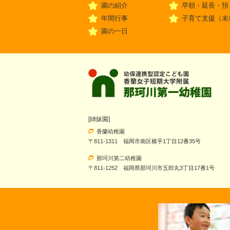
園の紹介
早朝・延長・預
年間行事
子育て支援（未
園の一日
[姉妹園]
香蘭幼稚園
〒811-1311 福岡市南区横手1丁目12番35号
那珂川第二幼稚園
〒811-1252 福岡県那珂川市五郎丸3丁目17番1号