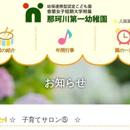
入園
園の紹介
年間行事
園の一
お知らせ
☆ 子育てサロン⑤ ☆