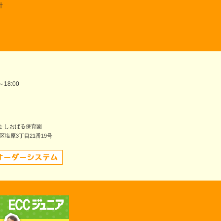
針
～18:00
会 しおばる保育園
南区塩原3丁目21番19号