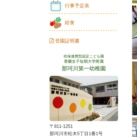
行事予定表
給食
登園証明書
幼保連携型認定こども園
香蘭女子短期大学附属
那珂川第一幼稚園
〒811-1251
那珂川市松木5丁目1番1号