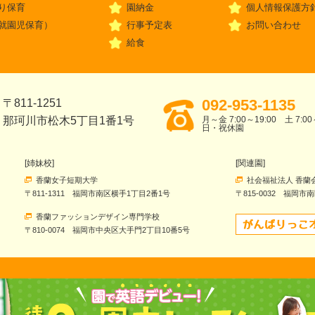
り保育
園納金
個人情報保護方
就園児保育）
行事予定表
お問い合わせ
給食
092-953-1135
〒811-1251
那珂川市松木5丁目1番1号
月～金 7:00～19:00 土 7:00
日・祝休園
[姉妹校]
[関連園]
香蘭女子短期大学
社会福祉法人 香蘭
〒811-1311 福岡市南区横手1丁目2番1号
〒815-0032 福岡市
香蘭ファッションデザイン専門学校
〒810-0074 福岡市中央区大手門2丁目10番5号